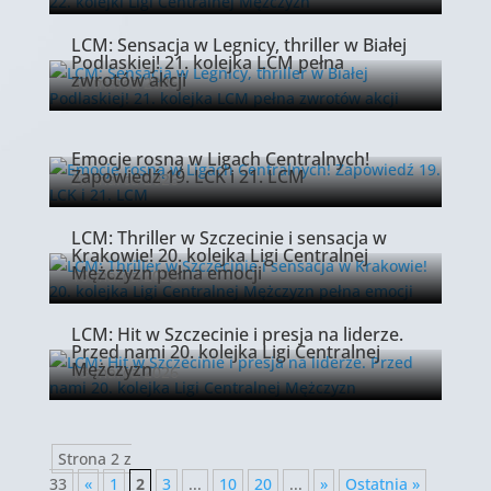
LCM: Sensacja w Legnicy, thriller w Białej
Podlaskiej! 21. kolejka LCM pełna
zwrotów akcji
30 marca 2026
Emocje rosną w Ligach Centralnych!
Zapowiedź 19. LCK i 21. LCM
27 marca 2026
LCM: Thriller w Szczecinie i sensacja w
Krakowie! 20. kolejka Ligi Centralnej
Mężczyzn pełna emocji
16 marca 2026
LCM: Hit w Szczecinie i presja na liderze.
Przed nami 20. kolejka Ligi Centralnej
Mężczyzn
13 marca 2026
Strona 2 z
33
«
1
2
3
...
10
20
...
»
Ostatnia »