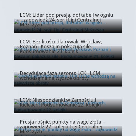
LCM: Lider pod presją, dół tabeli w ogniu
– zapowiedź 24. serii Ligi Centralnej
Mężczyzn
22 kwietnia 2026
LCM: Bez litości dla rywali! Wrocław,
Poznań i Koszalin pokazują siłę.
Podsumowanie 23. kolejki
20 kwietnia 2026
Decydująca faza sezonu: LCK i LCM
wchodzą na najwyższe obroty
17 kwietnia 2026
LCM: Niespodzianki w Zamościu i
Kielcach. Podsumowanie 22. kolejki
13 kwietnia 2026
Presja rośnie, punkty na wagę złota –
zapowiedź 22. kolejki Ligi Centralnej
Mężczyzn
9 kwietnia 2026