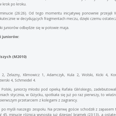
ów krok po kroku.
minucie (26:26). Od tego momentu inicjatywę ponownie przejęli
kutecznie w decydujących fragmentach meczu, dzięki czemu ostateczn
ki juniorów odbędzie się w połowie maja.
 juniorów:
dszych (M2010)
 2, Żelazny, Klimowicz 1, Adamczyk, Kula 2, Wolski, Kicki 4, K
ierski 4, Schmeidel 4.
 Polski, juniorzy młodsi pod opieką Rafała Glińskiego, zadebiutowa
iach stycznia, w Giżycku, spotkała się już po raz pierwszy, to właś
pierwszym przetarciem z kolegami z zagranicy.
ę po myśli naszego zespołu. Na przerwę goście schodzili z zapasem tr
W 45. minucie różnica wynosiła już dziesięć bramek (23:13), a osta