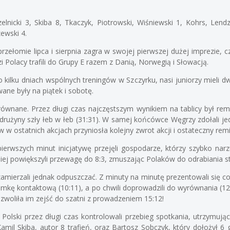
lnicki 3, Skiba 8, Tkaczyk, Piotrowski, Wiśniewski 1, Kohrs, Lendz
ewski 4.
przełomie lipca i sierpnia zagra w swojej pierwszej dużej imprezie,
i Polacy trafili do Grupy E razem z Danią, Norwegią i Słowacją.
ilku dniach wspólnych treningów w Szczyrku, nasi juniorzy mieli d
ne były na piątek i sobotę.
ównane. Przez długi czas najczęstszym wynikiem na tablicy był re
drużyny szły łeb w łeb (31:31). W samej końcówce Węgrzy zdołali je
w ostatnich akcjach przyniosła kolejny zwrot akcji i ostateczny remi
szych minut inicjatywę przejęli gospodarze, którzy szybko narzu
niej powiększyli przewagę do 8:3, zmuszając Polaków do odrabiania st
amierzali jednak odpuszczać. Z minuty na minutę prezentowali się cora
ramkę kontaktową (10:11), a po chwili doprowadzili do wyrównania (1
zwoliła im zejść do szatni z prowadzeniem 15:12!
 Polski przez długi czas kontrolowali przebieg spotkania, utrzymują
mil Skiba, autor 8 trafień, oraz Bartosz Sobczyk, który dołożył 6