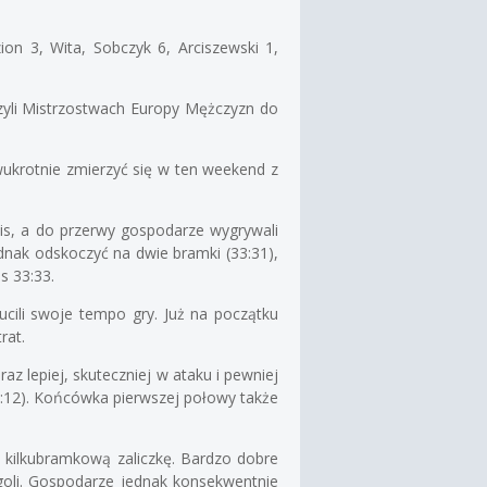
ion 3, Wita, Sobczyk 6, Arciszewski 1,
 czyli Mistrzostwach Europy Mężczyzn do
wukrotnie zmierzyć się w ten weekend z
mis, a do przerwy gospodarze wygrywali
dnak odskoczyć na dwie bramki (33:31),
s 33:33.
cili swoje tempo gry. Już na początku
rat.
z lepiej, skuteczniej w ataku i pewniej
2:12). Końcówka pierwszej połowy także
c kilkubramkową zaliczkę. Bardzo dobre
 goli. Gospodarze jednak konsekwentnie