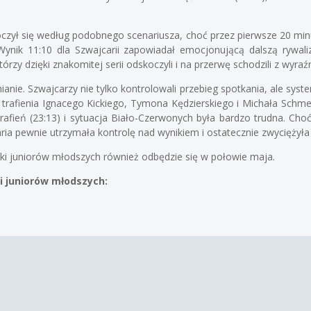
czył się według podobnego scenariusza, choć przez pierwsze 20 min
ynik 11:10 dla Szwajcarii zapowiadał emocjonującą dalszą rywali
rzy dzięki znakomitej serii odskoczyli i na przerwę schodzili z wyr
mianie. Szwajcarzy nie tylko kontrolowali przebieg spotkania, ale sys
rafienia Ignacego Kickiego, Tymona Kędzierskiego i Michała Schmeid
 trafień (23:13) i sytuacja Biało-Czerwonych była bardzo trudna. C
aria pewnie utrzymała kontrolę nad wynikiem i ostatecznie zwyciężyła
ski juniorów młodszych również odbędzie się w połowie maja.
i juniorów młodszych:
)