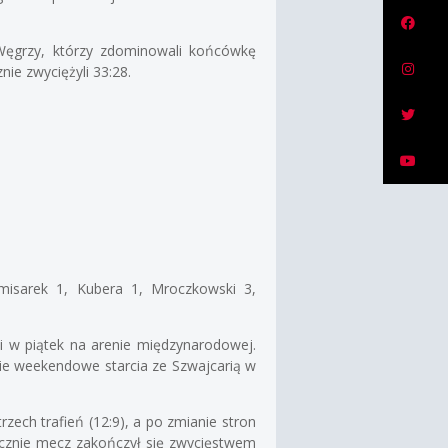
Bu
 Węgrzy, którzy zdominowali końcówkę
Bu
ie zwyciężyli 33:28.
Bu
Bu
omisarek 1, Kubera 1, Mroczkowski 3,
li w piątek na arenie międzynarodowej.
nie weekendowe starcia ze Szwajcarią w
zech trafień (12:9), a po zmianie stron
tecznie mecz zakończył się zwycięstwem