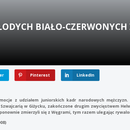
ODYCH BIAŁO-CZERWONYCH 
er
Pinterest
LinkedIn
mocje z udziałem juniorskich kadr narodowych mężczyzn. J
 Szwajcarią w Giżycku, zakończone drugim zwycięstwem Helwe
ponownie zmierzyli się z Węgrami, tym razem ulegając rywalom
08)