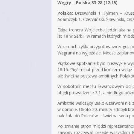
Węgry – Polska 33:28 (12:15)
Polska:
Drzewiński 1, Tylman – Krusze
Adamczyk 1, Czerwiński, Sławiński, Cisz
Ekipa trenera Wojciecha Jedziniaka na 
lat 18 w Serbii, w ramach których młodz
W ramach cyklu przygotowawczego, po k
Węgrami na wyjeździe. Mecze zaplanowa
Piątkowe spotkanie było niezwykle wyr
18:16. Pięć minut przed końcem wciąż 
ale świetna postawa ambitnych Polaków 
W sobotnim meczu rewanżowym od pierw
objęli prowadzenie 3:1, a niedługo póź
Ambitnie walczący Biało-Czerwoni nie z
w obronie. Około 20. minuty zdobyli b
należała do Polaków – świetna seria po
Po zmianie stron młodzi reprezentanci
zawody rozgrywali przede wszystkim Ka