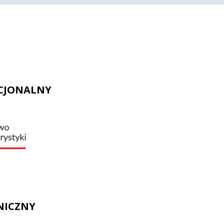
CJONALNY
NICZNY