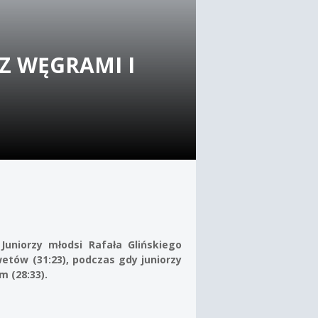
Z WĘGRAMI I
uniorzy młodsi Rafała Glińskiego
tów (31:23), podczas gdy juniorzy
 (28:33).