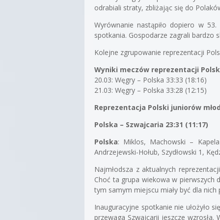
odrabiali straty, zbliżając się do Polak
Wyrównanie nastąpiło dopiero w 53. 
spotkania. Gospodarze zagrali bardzo s
Kolejne zgrupowanie reprezentacji Pols
Wyniki meczów reprezentacji Polski
20.03: Węgry – Polska 33:33 (18:16)
21.03: Węgry – Polska 33:28 (12:15)
Reprezentacja Polski juniorów mło
Polska – Szwajcaria 23:31 (11:17)
Polska
: Miklos, Machowski – Kapela
Andrzejewski-Hołub, Szydłowski 1, Kędz
Najmłodsza z aktualnych reprezentacji
Choć ta grupa wiekowa w pierwszych dn
tym samym miejscu miały być dla nich 
Inauguracyjne spotkanie nie ułożyło si
przewaga Szwajcarii jeszcze wzrosła. 