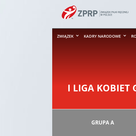
ZWIĄZEK
KADRY NARODOWE
R
I LIGA KOBIET
GRUPA A