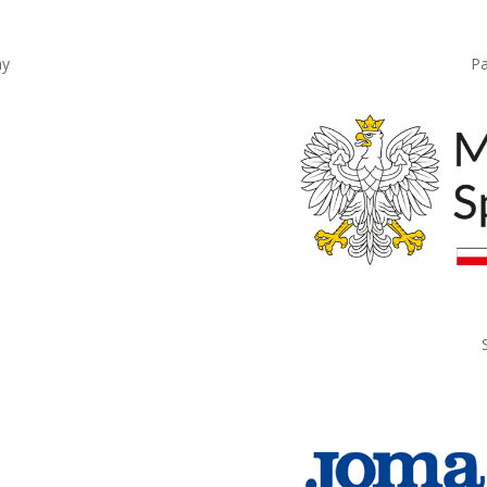
ny
Pa