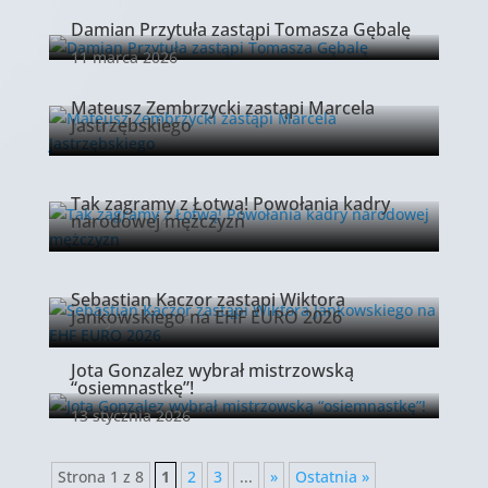
Damian Przytuła zastąpi Tomasza Gębalę
11 marca 2026
Mateusz Zembrzycki zastąpi Marcela
Jastrzębskiego
10 marca 2026
Tak zagramy z Łotwą! Powołania kadry
narodowej mężczyzn
2 marca 2026
Sebastian Kaczor zastąpi Wiktora
Jankowskiego na EHF EURO 2026
17 stycznia 2026
Jota Gonzalez wybrał mistrzowską
“osiemnastkę”!
13 stycznia 2026
Strona 1 z 8
1
2
3
...
»
Ostatnia »