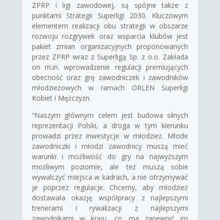
ZPRP i ligi zawodowej, są spójne także z
punktami Strategii Superligi 2030. Kluczowym
elementem realizacji obu strategii w obszarze
rozwoju rozgrywek oraz wsparcia klubów jest
pakiet zmian organizacyjnych proponowanych
przez ZPRP wraz z Superligą Sp. z o.o. Zakłada
on m.in. wprowadzenie regulacji premiujących
obecność oraz grę zawodniczek i zawodników
młodzieżowych w ramach ORLEN Superligi
Kobiet i Mężczyzn.
“Naszym głównym celem jest budowa silnych
reprezentacji Polski, a droga w tym kierunku
prowadzi przez inwestycje w młodzież. Młode
zawodniczki i młodzi zawodnicy muszą mieć
warunki i możliwość do gry na najwyższym
możliwym poziomie, ale też muszą sobie
wywalczyć miejsca w kadrach, a nie otrzymywać
je poprzez regulacje. Chcemy, aby młodzież
dostawała okazję współpracy z najlepszymi
trenerami i rywalizacji z najlepszymi
zawodnikami w kraju, co ma zapewnić im