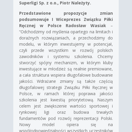
Superligi Sp. z o.o., Piotr Należyty.
Przedstawione propozycje zmian
podsumowuje I Wiceprezes Związku Piłki
Ręcznej w Polsce Radosław Wasiak
–
“Odchodzimy od myślenia opartego na limitach i
doraźnych rozwiązaniach, a przechodzimy do
modelu, w którym inwestujemy w potencjał,
czyli przede wszystkim w rozwój polskich
zawodników i systemu szkolenia. Chcemy
stworzyć spójny mechanizm, w którym kluby
inwestujące w młodzież są realnie premiowane,
a cała struktura wspiera długofalowe budowanie
jakości. Wdrażane zmiany są także częścią
długofalowej strategii Związku Piłki Ręcznej w
Polsce, w ramach której poprawa jakości
szkolenia jest kwestią priorytetową. Naszym
celem jest zwiększenie wartości sportowej i
rynkowej ligi oraz budowa trwałych
fundamentów pod rozwój reprezentacji Polski.
Nowy model opiera się na
współodpowiedzialności wszystkich uczestników