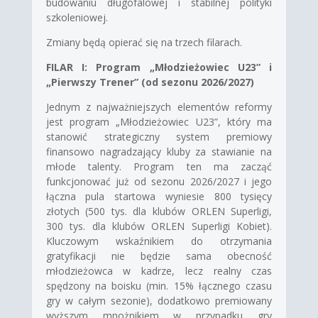
budowaniu długofalowej i stabilnej polityki
szkoleniowej.
Zmiany będą opierać się na trzech filarach.
FILAR I: Program „Młodzieżowiec U23” i
„Pierwszy Trener” (od sezonu 2026/2027)
Jednym z najważniejszych elementów reformy
jest program „Młodzieżowiec U23”, który ma
stanowić strategiczny system premiowy
finansowo nagradzający kluby za stawianie na
młode talenty. Program ten ma zacząć
funkcjonować już od sezonu 2026/2027 i jego
łączna pula startowa wyniesie 800 tysięcy
złotych (500 tys. dla klubów ORLEN Superligi,
300 tys. dla klubów ORLEN Superligi Kobiet).
Kluczowym wskaźnikiem do otrzymania
gratyfikacji nie będzie sama obecność
młodzieżowca w kadrze, lecz realny czas
spędzony na boisku (min. 15% łącznego czasu
gry w całym sezonie), dodatkowo premiowany
wyższym mnożnikiem w przypadku gry