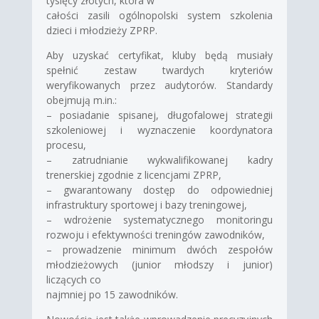
tysięcy złotych, która w
całości zasili ogólnopolski system szkolenia
dzieci i młodzieży ZPRP.
Aby uzyskać certyfikat, kluby będą musiały
spełnić zestaw twardych kryteriów
weryfikowanych przez audytorów. Standardy
obejmują m.in.:
– posiadanie spisanej, długofalowej strategii
szkoleniowej i wyznaczenie koordynatora
procesu,
– zatrudnianie wykwalifikowanej kadry
trenerskiej zgodnie z licencjami ZPRP,
– gwarantowany dostęp do odpowiedniej
infrastruktury sportowej i bazy treningowej,
– wdrożenie systematycznego monitoringu
rozwoju i efektywności treningów zawodników,
– prowadzenie minimum dwóch zespołów
młodzieżowych (junior młodszy i junior)
liczących co
najmniej po 15 zawodników.