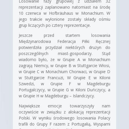
Losowanie fazy grupowej z udziałem 32
reprezentacji zaplanowano natomiast na środę
10 czerwca w Hofbräuhaus w Monachium. W
jego trakcie wyłonione zostały składy ośmiu
grup liczących po cztery reprezentacje.
Jeszcze przed startem losowania
Międzynarodowa Federacja Piłki Ręcznej
potwierdziła przydział niektórych drużyn do
poszczególnych miast-gospodarzy. Stąd
wiadomo było, że w Grupie A w Monachium
zagrają Niemcy, w Grupie B w Stuttgarcie Włosi,
w Grupie C w Monachium Chorwaci, w Grupie D
w Stuttgarcie Francuzi, W Grupie E w Kilonii
Szwedzi, w Grupie F w Magdeburgu
Portugalczycy, w Grupie G w Kiloni Duńczycy, a
w Grupie H w Magdeburgu – Islandczycy.
Największe emocje towarzyszyły nam
oczywiście w związku z alokacją reprezentacji
Polski. W wyniku środowego losowania Polacy
trafili do Grupy F razem z Portugalią, Wyspami