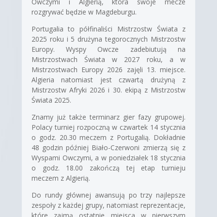
Owczymi i Algierią, która swoje mecze
rozgrywać będzie w Magdeburgu.
Portugalia to półfinaliści Mistrzostw Świata z
2025 roku i 5 drużyna tegorocznych Mistrzostw
Europy. Wyspy Owcze zadebiutują na
Mistrzostwach Świata w 2027 roku, a w
Mistrzostwach Europy 2026 zajęli 13. miejsce.
Algieria natomiast jest czwartą drużyną z
Mistrzostw Afryki 2026 i 30. ekipą z Mistrzostw
Świata 2025.
Znamy już także terminarz gier fazy grupowej.
Polacy turniej rozpoczną w czwartek 14 stycznia
o godz. 20.30 meczem z Portugalią. Dokładnie
48 godzin później Biało-Czerwoni zmierzą się z
Wyspami Owczymi, a w poniedziałek 18 stycznia
o godz. 18.00 zakończą tej etap turnieju
meczem z Algierią.
Do rundy głównej awansują po trzy najlepsze
zespoły z każdej grupy, natomiast reprezentacje,
które zajmą ostatnie miejsca w pierwszym