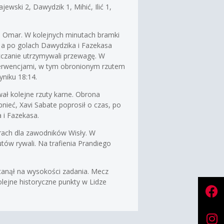
jewski 2, Dawydzik 1, Mihić, Ilić 1,
hia Omar. W kolejnych minutach bramki
, a po golach Dawydzika i Fazekasa
occzanie utrzymywali przewagę. W
interwencjami, w tym obronionym rzutem
niku 18:14.
ywał kolejne rzuty karne. Obrona
nieć, Xavi Sabate poprosił o czas, po
 i Fazekasa.
arach dla zawodników Wisły. W
tów rywali. Na trafienia Prandiego
stanął na wysokości zadania. Mecz
olejne historyczne punkty w Lidze