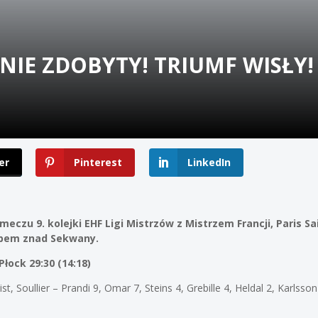
IE ZDOBYTY! TRIUMF WISŁY!
er
Pinterest
LinkedIn
eczu 9. kolejki EHF Ligi Mistrzów z Mistrzem Francji, Paris Sai
ubem znad Sekwany.
łock 29:30 (14:18)
ist, Soullier – Prandi 9, Omar 7, Steins 4, Grebille 4, Heldal 2, Karlss