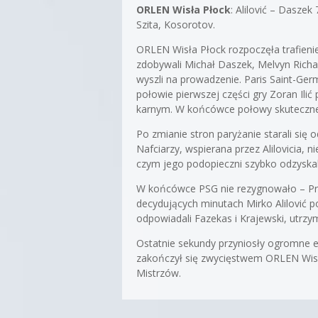
ORLEN Wisła Płock
: Alilović – Daszek
Szita, Kosorotov.
ORLEN Wisła Płock rozpoczęła trafienie
zdobywali Michał Daszek, Melvyn Richar
wyszli na prowadzenie. Paris Saint-Ge
połowie pierwszej części gry Zoran Ili
karnym. W końcówce połowy skuteczne a
Po zmianie stron paryżanie starali się o
Nafciarzy, wspierana przez Alilovicia,
czym jego podopieczni szybko odzyskal
W końcówce PSG nie rezygnowało – Prand
decydujących minutach Mirko Alilović p
odpowiadali Fazekas i Krajewski, utrz
Ostatnie sekundy przyniosły ogromne em
zakończył się zwycięstwem ORLEN Wisły 
Mistrzów.