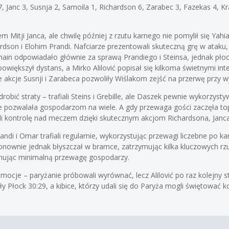
 7, Janc 3, Susnja 2, Samoila 1, Richardson 6, Zarabec 3, Fazekas 4, Kra
m Mitji Janca, ale chwilę później z rzutu karnego nie pomylił się Ya
dson i Elohim Prandi. Nafciarze prezentowali skuteczną grę w ataku
rmain odpowiadało głównie za sprawą Prandiego i Steinsa, jednak pł
ć powiększył dystans, a Mirko Alilović popisał się kilkoma świetnymi 
kcje Susnji i Zarabeca pozwoliły Wiślakom zejść na przerwę przy wy
drobić straty – trafiali Steins i Grebille, ale Daszek pewnie wykorzyst
 nie pozwalała gospodarzom na wiele. A gdy przewaga gości zaczęła top
i kontrolę nad meczem dzięki skutecznym akcjom Richardsona, Janca
i i Omar trafiali regularnie, wykorzystując przewagi liczebne po k
onownie jednak błyszczał w bramce, zatrzymując kilka kluczowych rzu
ymując minimalną przewagę gospodarzy.
ocje – paryżanie próbowali wyrównać, lecz Alilović po raz kolejny 
Płock 30:29, a kibice, którzy udali się do Paryża mogli świętować k