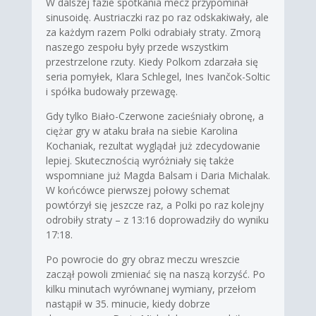
W dalszej fazie spotkania mecz przypominał
sinusoidę. Austriaczki raz po raz odskakiwały, ale
za każdym razem Polki odrabiały straty. Zmorą
naszego zespołu były przede wszystkim
przestrzelone rzuty. Kiedy Polkom zdarzała się
seria pomyłek, Klara Schlegel, Ines Ivančok-Soltic
i spółka budowały przewagę.
Gdy tylko Biało-Czerwone zacieśniały obronę, a
ciężar gry w ataku brała na siebie Karolina
Kochaniak, rezultat wyglądał już zdecydowanie
lepiej. Skutecznością wyróżniały się także
wspomniane już Magda Balsam i Daria Michalak.
W końcówce pierwszej połowy schemat
powtórzył się jeszcze raz, a Polki po raz kolejny
odrobiły straty – z 13:16 doprowadziły do wyniku
17:18.
Po powrocie do gry obraz meczu wreszcie
zaczął powoli zmieniać się na naszą korzyść. Po
kilku minutach wyrównanej wymiany, przełom
nastąpił w 35. minucie, kiedy dobrze