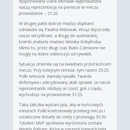
dysponowana Daria Michalak wyprowadziła
naszą reprezentację na pierwsze w meczu
prowadzenie – 21:20.
W drugiej partii dobrze między słupkami
odnalazła się Paulina Wdowiak. Wciąż błyszczały
nasze skrzydłowe, a drogę do austriackiej
bramki znalazła również Monika Kobylińska.
Mimo to, przez długi czas Biało-Czerwone nie
mogły na dobre odskoczyć od rywalek.
Sytuacja zmieniła się na kwadrans przed końcem
meczu. Przy kolejnym remisie, tym razem 25:25,
Polki wreszcie złamały rywalki. Twarda
defensywa i zdecydowany atak sprawił, że nasze
reprezentantki zdobyły aż sześć goli z rzędu,
wychodząc na prowadzenie 31:25.
Taka zaliczka wystarczyła, aby w końcowych
minutach Polki kontrolowały przebieg meczu i
ostatecznie dotarły do mety z przewagą 35:30.
Tytułem MVP spotkania wyróżniona została
Magda Balsam, która w naszych barwach była