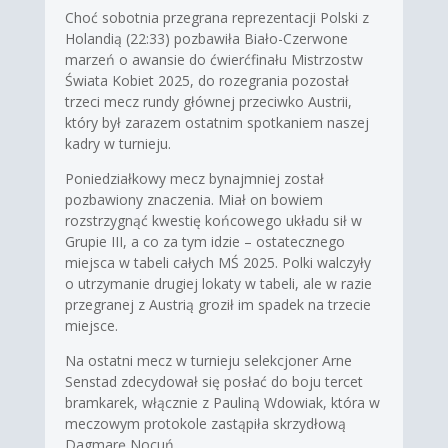
Choć sobotnia przegrana reprezentacji Polski z
Holandią (22:33) pozbawiła Biało-Czerwone
marzeń o awansie do ćwierćfinału Mistrzostw
Świata Kobiet 2025, do rozegrania pozostał
trzeci mecz rundy głównej przeciwko Austrii,
który był zarazem ostatnim spotkaniem naszej
kadry w turnieju.
Poniedziałkowy mecz bynajmniej został
pozbawiony znaczenia. Miał on bowiem
rozstrzygnąć kwestię końcowego układu sił w
Grupie III, a co za tym idzie – ostatecznego
miejsca w tabeli całych MŚ 2025. Polki walczyły
o utrzymanie drugiej lokaty w tabeli, ale w razie
przegranej z Austrią groził im spadek na trzecie
miejsce.
Na ostatni mecz w turnieju selekcjoner Arne
Senstad zdecydował się posłać do boju tercet
bramkarek, włącznie z Pauliną Wdowiak, która w
meczowym protokole zastąpiła skrzydłową
Dagmarę Nocuń.