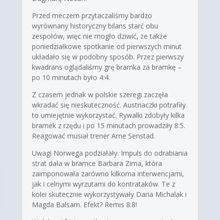
Przed meczem przytaczaliśmy bardzo
wyrównany historyczny bilans starć obu
zespołów, więc nie mogło dziwić, że także
poniedziałkowe spotkanie od pierwszych minut
układało się w podobny sposób. Przez pierwszy
kwadrans oglądaliśmy grę bramka za bramkę –
po 10 minutach było 4:4.
Z czasem jednak w polskie szeregi zaczęła
wkradać się nieskuteczność. Austriaczki potrafiły
to umiejętnie wykorzystać. Rywalki zdobyły kilka
bramek z rzędu i po 15 minutach prowadziły 8:5.
Reagować musiał trener Arne Senstad.
Uwagi Norwega podziałały. Impuls do odrabiania
strat dała w bramce Barbara Zima, która
zaimponowała zarówno kilkoma interwencjami,
jak i celnymi wyrzutami do kontrataków. Te z
kolei skutecznie wykorzystywały Daria Michalak i
Magda Balsam. Efekt? Remis 8:8!