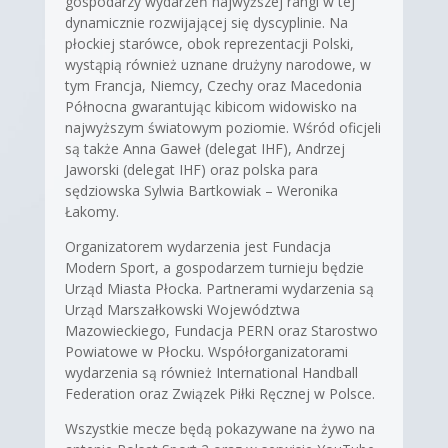
gospodarzy wydarzeń najwyższej rangi w tej
dynamicznie rozwijającej się dyscyplinie. Na
płockiej starówce, obok reprezentacji Polski,
wystąpią również uznane drużyny narodowe, w
tym Francja, Niemcy, Czechy oraz Macedonia
Północna gwarantując kibicom widowisko na
najwyższym światowym poziomie. Wśród oficjeli
są także Anna Gaweł (delegat IHF), Andrzej
Jaworski (delegat IHF) oraz polska para
sędziowska Sylwia Bartkowiak – Weronika
Łakomy.
Organizatorem wydarzenia jest Fundacja
Modern Sport, a gospodarzem turnieju będzie
Urząd Miasta Płocka. Partnerami wydarzenia są
Urząd Marszałkowski Województwa
Mazowieckiego, Fundacja PERN oraz Starostwo
Powiatowe w Płocku. Współorganizatorami
wydarzenia są również International Handball
Federation oraz Związek Piłki Ręcznej w Polsce.
Wszystkie mecze będą pokazywane na żywo na