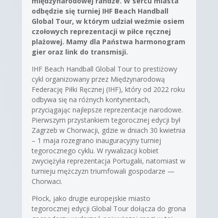
międzynarodowej randze. W sercu miasta
odbędzie się turniej IHF Beach Handball
Global Tour, w którym udział weźmie osiem
czołowych reprezentacji w piłce ręcznej
plażowej. Mamy dla Państwa harmonogram
gier oraz link do transmisji.
IHF Beach Handball Global Tour to prestiżowy
cykl organizowany przez Międzynarodową
Federację Piłki Ręcznej (IHF), który od 2022 roku
odbywa się na różnych kontynentach,
przyciągając najlepsze reprezentacje narodowe.
Pierwszym przystankiem tegorocznej edycji był
Zagrzeb w Chorwacji, gdzie w dniach 30 kwietnia
– 1 maja rozegrano inauguracyjny turniej
tegorocznego cyklu. W rywalizacji kobiet
zwyciężyła reprezentacja Portugalii, natomiast w
turnieju mężczyzn triumfowali gospodarze —
Chorwaci.
Płock, jako drugie europejskie miasto
tegorocznej edycji Global Tour dołącza do grona