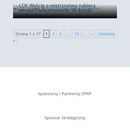
LCK: Wyścig o mistrzostwo nabiera
tempa! Podsumowanie 19. kolejki
30 marca 2026
Strona 1 z 17
1
2
3
...
10
...
»
Ostatnia
»
Sponsorzy i Partnerzy ZPRP
Sponsor Strategiczny