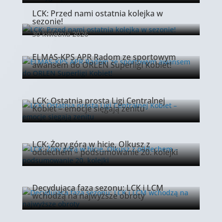
LCK: Przed nami ostatnia kolejka w
sezonie!
30 kwietnia 2026
ELMAS-KPS APR Radom ze sportowym
awansem do ORLEN Superligi Kobiet!
23 kwietnia 2026
LCK: Ostatnia prosta Ligi Centralnej
Kobiet – emocje sięgają zenitu
22 kwietnia 2026
LCK: Żory górą w hicie, Olkusz z
oddechem – podsumowanie 20. kolejki
20 kwietnia 2026
Decydująca faza sezonu: LCK i LCM
wchodzą na najwyższe obroty
17 kwietnia 2026