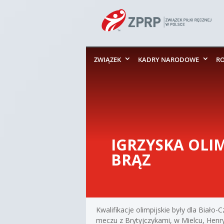
ZWIĄZEK
KADRY NARODOWE
R
IGRZYSKA OLIM
BRĄZ
Kwalifikacje olimpijskie były dla Biał
meczu z Brytyjczykami, w Mielcu, Henry