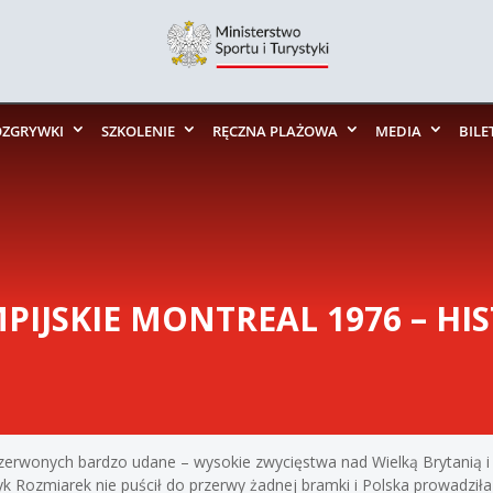
OZGRYWKI
SZKOLENIE
RĘCZNA PLAŻOWA
MEDIA
BILE
PIJSKIE MONTREAL 1976 – H
o-Czerwonych bardzo udane – wysokie zwycięstwa nad Wielką Brytanią 
k Rozmiarek nie puścił do przerwy żadnej bramki i Polska prowadziła