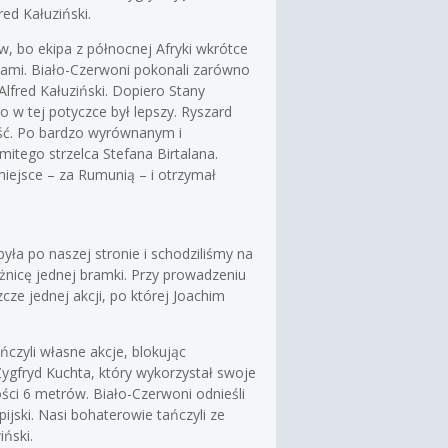
red Kałuziński.
w, bo ekipa z północnej Afryki wkrótce
lami. Biało-Czerwoni pokonali zarówno
lfred Kałuziński. Dopiero Stany
o w tej potyczce był lepszy. Ryszard
jść. Po bardzo wyrównanym i
tego strzelca Stefana Birtalana.
miejsce – za Rumunią – i otrzymał
ła po naszej stronie i schodziliśmy na
różnicę jednej bramki. Przy prowadzeniu
ze jednej akcji, po której Joachim
zyli własne akcje, blokując
Zygfryd Kuchta, który wykorzystał swoje
ości 6 metrów. Biało-Czerwoni odnieśli
ijski. Nasi bohaterowie tańczyli ze
iński.