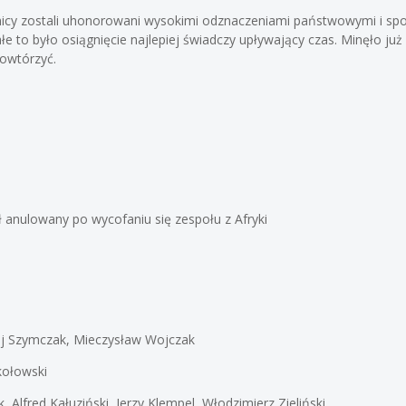
dnicy zostali uhonorowani wysokimi odznaczeniami państwowymi i s
łe to było osiągnięcie najlepiej świadczy upływający czas. Minęło już
powtórzyć.
ł anulowany po wycofaniu się zespołu z Afryki
ej Szymczak, Mieczysław Wojczak
kołowski
k, Alfred Kałuziński, Jerzy Klempel, Włodzimierz Zieliński