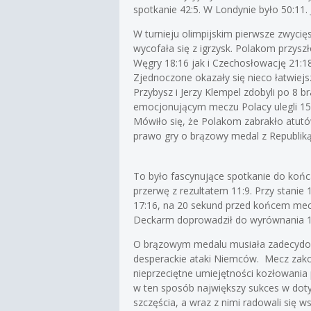
spotkanie 42:5. W Londynie było 50:11. 
W turnieju olimpijskim pierwsze zwycię
wycofała się z igrzysk. Polakom przys
Węgry 18:16 jak i Czechosłowację 21:18
Zjednoczone okazały się nieco łatwiejsz
Przybysz i Jerzy Klempel zdobyli po 8
emocjonującym meczu Polacy ulegli 15
Mówiło się, że Polakom zabrakło atutów
prawo gry o brązowy medal z Republiką
To było fascynujące spotkanie do końc
przerwę z rezultatem 11:9. Przy stanie 1
17:16, na 20 sekund przed końcem mecz
Deckarm doprowadził do wyrównania 1
O brązowym medalu musiała zadecydować
desperackie ataki Niemców. Mecz zakońc
nieprzeciętne umiejętności kozłowania p
w ten sposób największy sukces w dotych
szczęścia, a wraz z nimi radowali się w