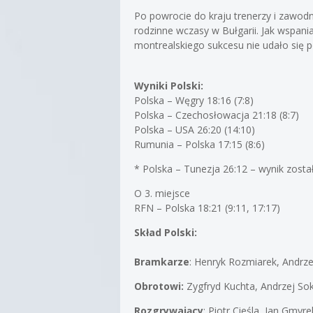
Po powrocie do kraju trenerzy i zawo
rodzinne wczasy w Bułgarii. Jak wspania
montrealskiego sukcesu nie udało się 
Wyniki Polski:
Polska – Węgry 18:16 (7:8)
Polska – Czechosłowacja 21:18 (8:7)
Polska – USA 26:20 (14:10)
Rumunia – Polska 17:15 (8:6)
* Polska – Tunezja 26:12 – wynik zosta
O 3. miejsce
RFN – Polska 18:21 (9:11, 17:17)
Skład Polski:
Bramkarze
: Henryk Rozmiarek, Andrz
Obrotowi:
Zygfryd Kuchta, Andrzej So
Rozgrywający
: Piotr Cieśla, Jan Gmyre