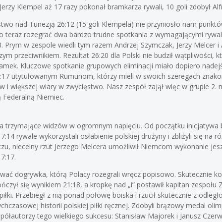
Jerzy Klempel aż 17 razy pokonał bramkarza rywali, 10 goli zdobył Alf
stwo nad Tunezją 26:12 (15 goli Klempela) nie przyniosło nam punktó
zło teraz rozegrać dwa bardzo trudne spotkania z wymagającymi rywa
. Prym w zespole wiedli tym razem Andrzej Szymczak, Jerzy Melcer i A
ym przeciwnikiem. Rezultat 26:20 dla Polski nie budził wątpliwości, kt
 bramek. Kluczowe spotkanie grupowych eliminacji miało dopiero nade
:17 utytułowanym Rumunom, którzy mieli w swoich szeregach znakomi
 i większej wiary w zwycięstwo. Nasz zespół zajął więc w grupie 2. 
 Federalną Niemiec.
a trzymające widzów w ogromnym napięciu. Od początku inicjatywa by
7:14 rywale wykorzystali osłabienie polskiej drużyny i zbliżyli się na 
u, niecelny rzut Jerzego Melcera umożliwił Niemcom wykonanie jeszc
7:17.
 dogrywka, którą Polacy rozegrali wręcz popisowo. Skutecznie końc
zył się wynikiem 21:18, a kropkę nad „i” postawił kapitan zespołu 
iłki. Przebiegł z nią ponad połowę boiska i rzucił skutecznie z odległ
czasowej historii polskiej piłki ręcznej. Zdobyli brązowy medal olimp
spółautorzy tego wielkiego sukcesu: Stanisław Majorek i Janusz Czerw