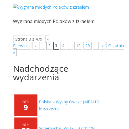
Wygrana młodych Polaków z Izraelem
Strona 3 z 479
«
Pierwsza
«
...
2
3
4
...
10
20
...
»
Ostatnia
»
Nadchodzące
wydarzenia
SIE
Polska – Wyspy Owcze (ME U18
9
Mężczyzn)
SIE
Superpuchar Polski – Łódź ’26