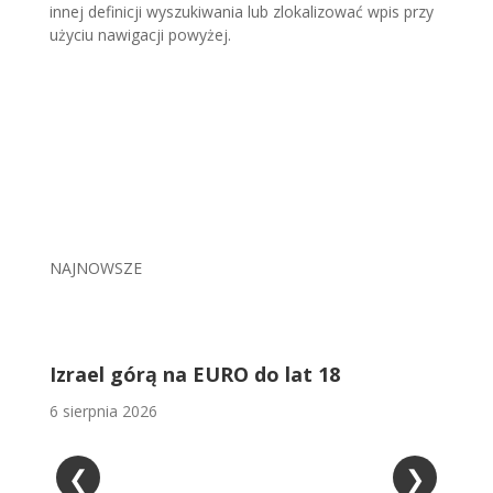
innej definicji wyszukiwania lub zlokalizować wpis przy
użyciu nawigacji powyżej.
NAJNOWSZE
Tomasz Łacny i Tomasz Okos sędziami
międzynarodowymi EHF
6 sierpnia 2026
5
❮
❯